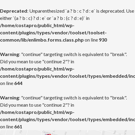
Deprecated
: Unparenthesized `a ? b : c ? d : e` is deprecated. Use
either `(a ? b : c) ? d : e` or `a ? b : (c ? d : e)` in
/home/costapro/public_html/wp-
content/plugins/types/vendor/toolset/toolset-
common/lib/enlimbo.forms.class.php
on line
930
Warning
: "continue" targeting switch is equivalent to "break".
Did you mean to use "continue 2"? in
/home/costapro/public_html/wp-
content/plugins/types/vendor/toolset/types/embedded/in
on line
644
Warning
: "continue" targeting switch is equivalent to "break".
Did you mean to use "continue 2"? in
/home/costapro/public_html/wp-
content/plugins/types/vendor/toolset/types/embedded/in
on line
661