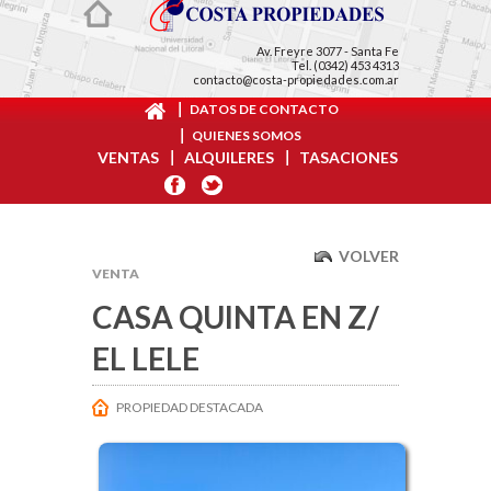
Av. Freyre 3077 - Santa Fe
Tel. (0342) 453 4313
contacto@costa-propiedades.com.ar
DATOS DE CONTACTO
QUIENES SOMOS
VENTAS
ALQUILERES
TASACIONES
BUSCAR
VOLVER
VENTA
CASA QUINTA EN Z/
EL LELE
PROPIEDAD DESTACADA