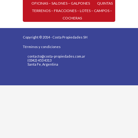
OFICINAS – SALONES – GALPONES
QUINTAS
TERRENOS – FRACCIONES – LOTES – CAMPOS –
COCHERAS
Copyright © 2014 - Costa Propiedades SH
Términos y condiciones
contacto@costa-propiedades.com.ar
(0342) 453 4313
Santa Fe, Argentina